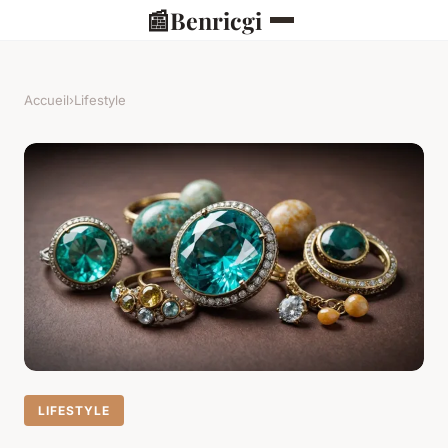
📰
Benricgi
Accueil
›
Lifestyle
LIFESTYLE