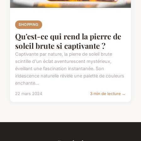
SHOPPING
Qu'est-ce qui rend la pierre de
soleil brute si captivante ?
Captivante par nature, la pierre de soleil brute
scintille d'un éclat aventurescent mystérieux,
éveillant une fascination instantanée. Son
iridescence naturelle révèle une palette de couleurs
enchante...
22 mars 2024
3 min de lecture →