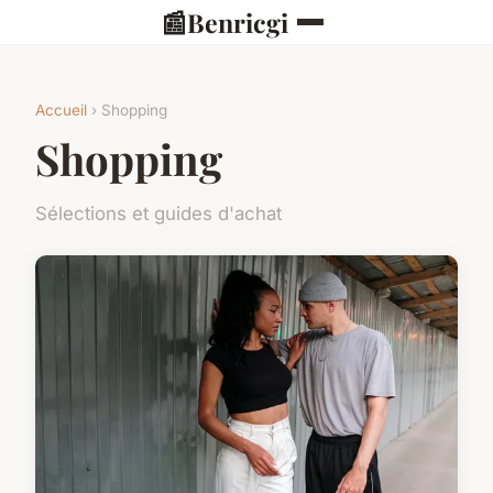
📰
Benricgi
Accueil
› Shopping
Shopping
Sélections et guides d'achat