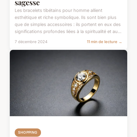
sagesse
Les bracelets tibétains pour homme allient
esthétique et riche symbolique. Ils sont bien plus
que de simples accessoires : ils portent en eux des
significations profondes liées à la spiritualité et au...
7 décembre 2024
11 min de lecture →
SHOPPING