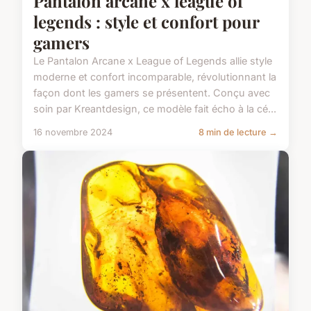
Pantalon arcane x league of
legends : style et confort pour
gamers
Le Pantalon Arcane x League of Legends allie style
moderne et confort incomparable, révolutionnant la
façon dont les gamers se présentent. Conçu avec
soin par Kreantdesign, ce modèle fait écho à la cé...
16 novembre 2024
8 min de lecture →