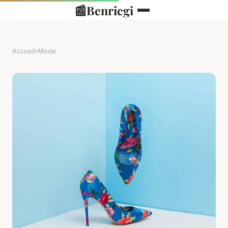
📰
Benricgi
Accueil
›
Mode