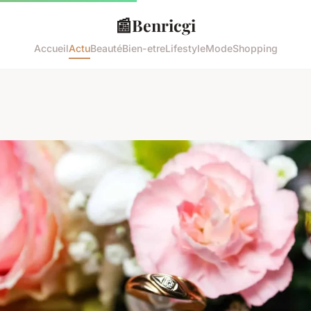
📰
Benricgi
Accueil
Actu
Beauté
Bien-etre
Lifestyle
Mode
Shopping