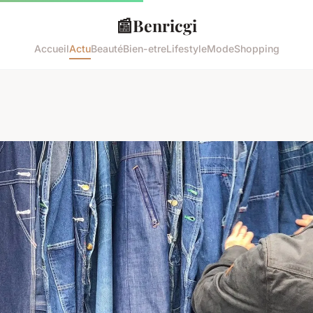
📰
Benricgi
Accueil
Actu
Beauté
Bien-etre
Lifestyle
Mode
Shopping