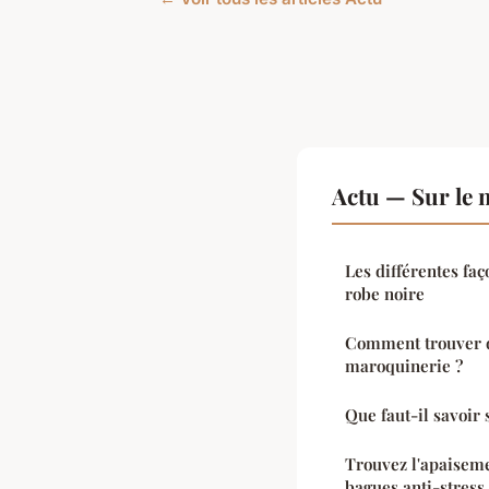
Actu — Sur le 
Les différentes faç
robe noire
Comment trouver d
maroquinerie ?
Que faut-il savoir 
Trouvez l'apaisemen
bagues anti-stress