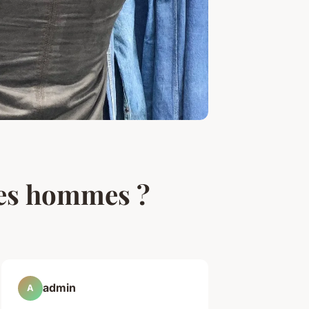
les hommes ?
admin
A